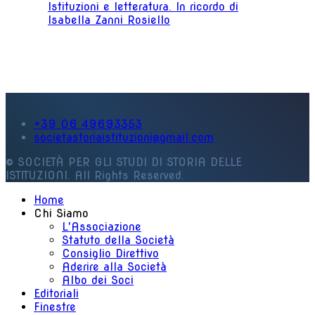
Istituzioni e letteratura. In ricordo di
Isabella Zanni Rosiello
+39 06 49693353
societastoriaistituzioni@gmail.com
© SOCIETÀ PER GLI STUDI DI STORIA DELLE
ISTITUZIONI. All Rights Reserved.
Home
Chi Siamo
L'Associazione
Statuto della Società
Consiglio Direttivo
Aderire alla Società
Albo dei Soci
Editoriali
Finestre