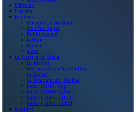
Editoriali
Finestre
Bacheca
Convegni e Seminari
Call for Paper
Pubblicazioni
Letture
Notizie
Video
Le Carte e la Storia
La Rivista
Gli Incontri de "Le Carte e
la Storia"
Le Giornate del Mulino
Indici (2015-Oggi)
Indici (2005-2014)
Indici (1999-2004)
Indici (1995-1998)
Contatti