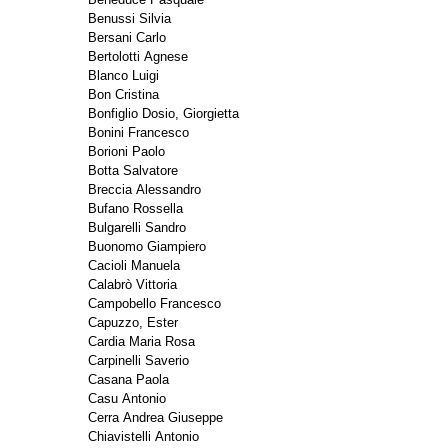
Benussi Silvia
Bersani Carlo
Bertolotti Agnese
Blanco Luigi
Bon Cristina
Bonfiglio Dosio, Giorgietta
Bonini Francesco
Borioni Paolo
Botta Salvatore
Breccia Alessandro
Bufano Rossella
Bulgarelli Sandro
Buonomo Giampiero
Cacioli Manuela
Calabrò Vittoria
Campobello Francesco
Capuzzo, Ester
Cardia Maria Rosa
Carpinelli Saverio
Casana Paola
Casu Antonio
Cerra Andrea Giuseppe
Chiavistelli Antonio