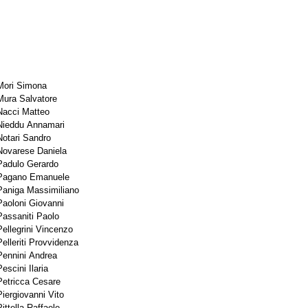
Mori Simona
Mura Salvatore
Nacci Matteo
Nieddu Annamari
Notari Sandro
Novarese Daniela
Padulo Gerardo
Pagano Emanuele
Paniga Massimiliano
Paoloni Giovanni
Passaniti Paolo
Pellegrini Vincenzo
Pelleriti Provvidenza
Pennini Andrea
Pescini Ilaria
Petricca Cesare
Piergiovanni Vito
Pittella Raffaele