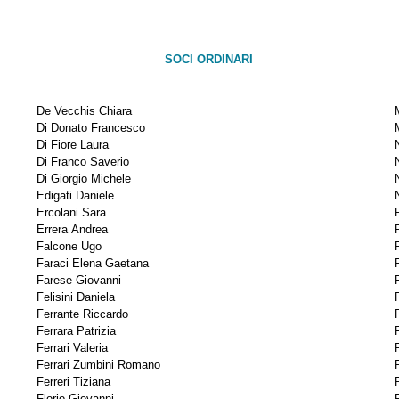
SOCI ORDINARI
De Vecchis Chiara
Di Donato Francesco
Di Fiore Laura
Di Franco Saverio
Di Giorgio Michele
Edigati Daniele
Ercolani Sara
Errera Andrea
Falcone Ugo
Faraci Elena Gaetana
Farese Giovanni
Felisini Daniela
Ferrante Riccardo
Ferrara Patrizia
Ferrari Valeria
Ferrari Zumbini Romano
Ferreri Tiziana
Florio Giovanni