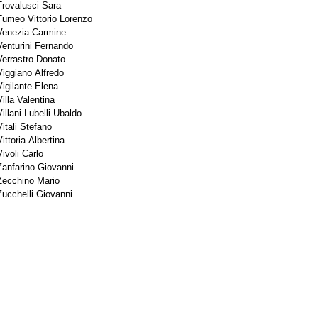
Trovalusci Sara
Tumeo Vittorio Lorenzo
Venezia Carmine
Venturini Fernando
Verrastro Donato
Viggiano Alfredo
Vigilante Elena
Villa Valentina
Villani Lubelli Ubaldo
Vitali Stefano
ittoria Albertina
Vivoli Carlo
Zanfarino Giovanni
Zecchino Mario
Zucchelli Giovanni