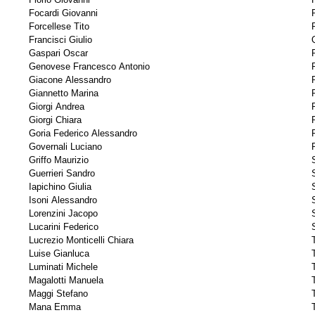
Focardi Giovanni
Forcellese Tito
Francisci Giulio
Gaspari Oscar
Genovese Francesco Antonio
Giacone Alessandro
Giannetto Marina
Giorgi Andrea
Giorgi Chiara
Goria Federico Alessandro
Governali Luciano
Griffo Maurizio
Guerrieri Sandro
Iapichino Giulia
Isoni Alessandro
Lorenzini Jacopo
Lucarini Federico
S
Lucrezio Monticelli Chiara
Luise Gianluca
Luminati Michele
Magalotti Manuela
Maggi Stefano
Mana Emma