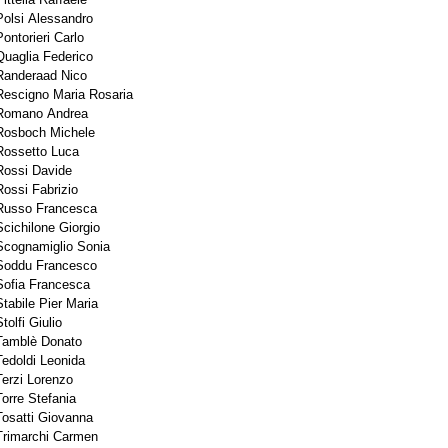
Polsi Alessandro
Pontorieri Carlo
Quaglia Federico
Randeraad Nico
Rescigno Maria Rosaria
Romano Andrea
Rosboch Michele
Rossetto Luca
Rossi Davide
Rossi Fabrizio
Russo Francesca
Scichilone Giorgio
Scognamiglio Sonia
Soddu Francesco
Sofia Francesca
Stabile Pier Maria
tolfi Giulio
Tamblè Donato
Tedoldi Leonida
Terzi Lorenzo
Torre Stefania
Tosatti Giovanna
Trimarchi Carmen