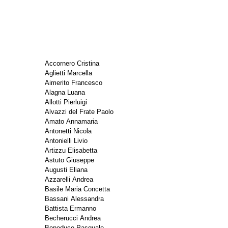
Accornero Cristina
Aglietti Marcella
Aimerito Francesco
Alagna Luana
Allotti Pierluigi
Alvazzi del Frate Paolo
Amato Annamaria
Antonetti Nicola
Antonielli Livio
Artizzu Elisabetta
Astuto Giuseppe
Augusti Eliana
Azzarelli Andrea
Basile Maria Concetta
Bassani Alessandra
Battista Ermanno
Becherucci Andrea
Beneduce Pasquale