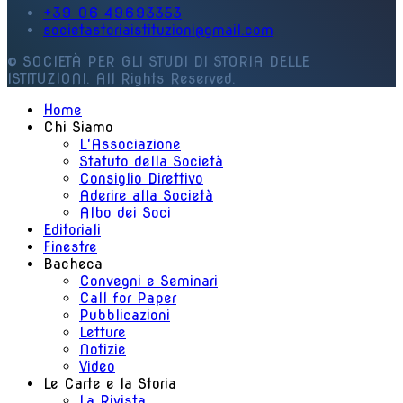
+39 06 49693353
societastoriaistituzioni@gmail.com
© SOCIETÀ PER GLI STUDI DI STORIA DELLE
ISTITUZIONI. All Rights Reserved.
Home
Chi Siamo
L'Associazione
Statuto della Società
Consiglio Direttivo
Aderire alla Società
Albo dei Soci
Editoriali
Finestre
Bacheca
Convegni e Seminari
Call for Paper
Pubblicazioni
Letture
Notizie
Video
Le Carte e la Storia
La Rivista