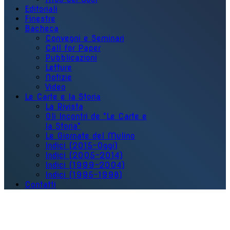
Editoriali
Finestre
Bacheca
Convegni e Seminari
Call for Paper
Pubblicazioni
Letture
Notizie
Video
Le Carte e la Storia
La Rivista
Gli Incontri de "Le Carte e
la Storia"
Le Giornate del Mulino
Indici (2015-Oggi)
Indici (2005-2014)
Indici (1999-2004)
Indici (1995-1998)
Contatti