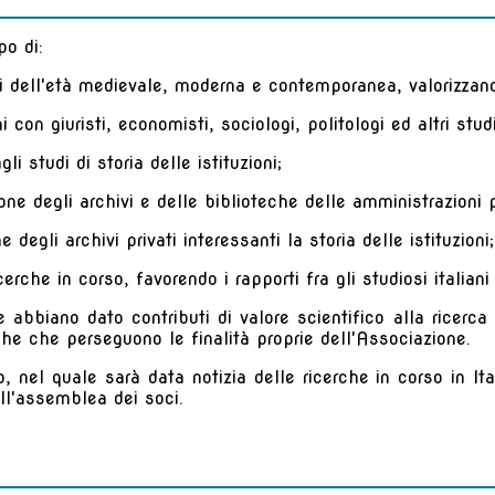
po di:
oni dell'età medievale, moderna e contemporanea, valorizzando
oni con giuristi, economisti, sociologi, politologi ed altri stud
li studi di storia delle istituzioni;
one degli archivi e delle biblioteche delle amministrazioni
 degli archivi privati interessanti la storia delle istituzioni
cerche in corso, favorendo i rapporti fra gli studiosi italiani
abbiano dato contributi di valore scientifico alla ricerca in
iche che perseguono le finalità proprie dell'Associazione.
, nel quale sarà data notizia delle ricerche in corso in It
all'assemblea dei soci.