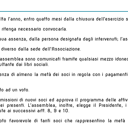
ta l'anno, entro quatto mesi dalla chiusura dell'esercizio s
te ritenga necessario convocarla.
ua assenza, dalla persona designata dagli intervenuti; l'as
diverso dalla sede dell'Associazione.
dell'assemblea sono comunicati tramite qualsiasi mezzo idone
ultante dai libri sociali.
presenza di almeno la metà dei soci in regola con i pagamen
tto ad un voto.
missioni di nuovi soci ed approva il programma delle attivit
i presenti. L'assemblea, inoltre, elegge il Presidente, 
ste ai successivi artt. 8, 9 e 10.
voto favorevole di tanti soci che rappresentino la metà 