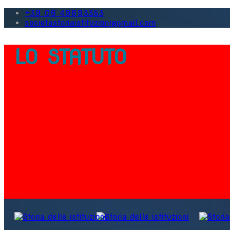
+39 06 49693353
societastoriaistituzioni@gmail.com
LO STATUTO