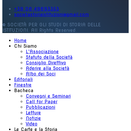
+39 06 49693353
societastoriaistituzioni@gmail.com
© SOCIETÀ PER GLI STUDI DI STORIA DELLE
ISTITUZIONI. All Rights Reserved.
Home
Chi Siamo
L'Associazione
Statuto della Società
Consiglio Direttivo
Aderire alla Società
Albo dei Soci
Editoriali
Finestre
Bacheca
Convegni e Seminari
Call for Paper
Pubblicazioni
Letture
Notizie
Video
Le Carte e la Storia