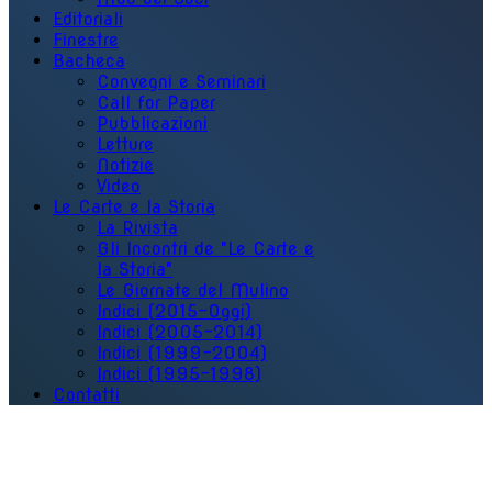
Editoriali
Finestre
Bacheca
Convegni e Seminari
Call for Paper
Pubblicazioni
Letture
Notizie
Video
Le Carte e la Storia
La Rivista
Gli Incontri de "Le Carte e
la Storia"
Le Giornate del Mulino
Indici (2015-Oggi)
Indici (2005-2014)
Indici (1999-2004)
Indici (1995-1998)
Contatti