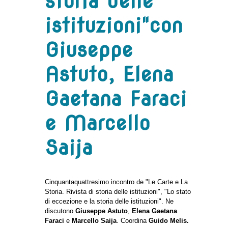
storia delle
istituzioni"con
Giuseppe
Astuto, Elena
Gaetana Faraci
e Marcello
Saija
Cinquantaquattresimo incontro de "Le Carte e La
Storia. Rivista di storia delle istituzioni", "Lo stato
di eccezione e la storia delle istituzioni". Ne
discutono
Giuseppe Astuto
,
Elena Gaetana
Faraci
e
Marcello Saija
. Coordina
Guido Melis.