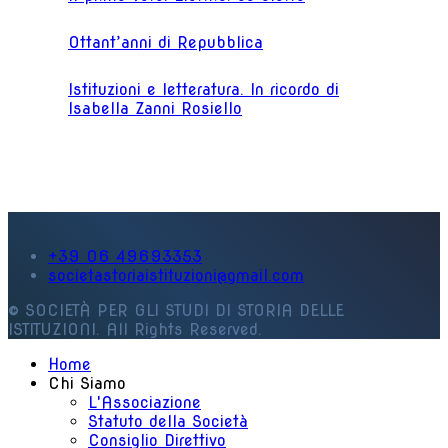
Ottant’anni di Repubblica
Istituzioni e letteratura. In ricordo di
Isabella Zanni Rosiello
+39 06 49693353
societastoriaistituzioni@gmail.com
© SOCIETÀ PER GLI STUDI DI STORIA DELLE
ISTITUZIONI. All Rights Reserved.
Home
Chi Siamo
L'Associazione
Statuto della Società
Consiglio Direttivo