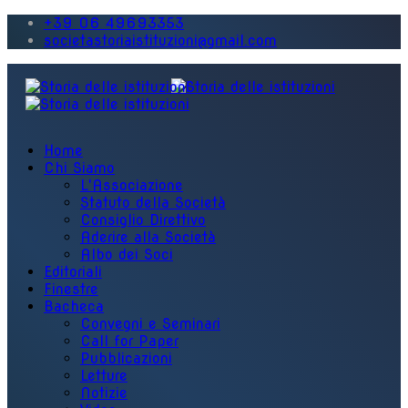
+39 06 49693353
societastoriaistituzioni@gmail.com
Home
Chi Siamo
L'Associazione
Statuto della Società
Consiglio Direttivo
Aderire alla Società
Albo dei Soci
Editoriali
Finestre
Bacheca
Convegni e Seminari
Call for Paper
Pubblicazioni
Letture
Notizie