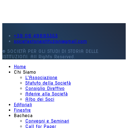
+39 06 49693353
societastoriaistituzioni@gmail.com
© SOCIETÀ PER GLI STUDI DI STORIA DELLE
ISTITUZIONI. All Rights Reserved.
Home
Chi Siamo
L'Associazione
Statuto della Società
Consiglio Direttivo
Aderire alla Società
Albo dei Soci
Editoriali
Finestre
Bacheca
Convegni e Seminari
Call for Paper