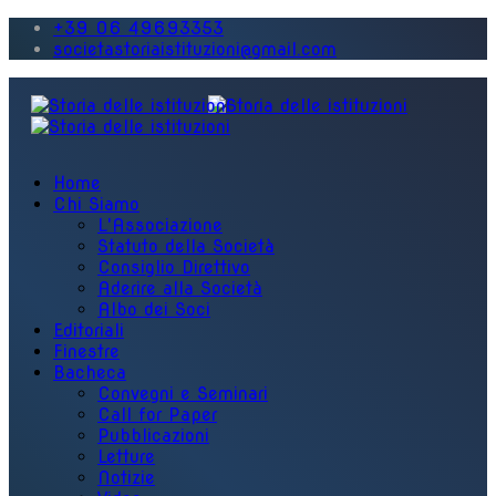
+39 06 49693353
societastoriaistituzioni@gmail.com
Home
Chi Siamo
L'Associazione
Statuto della Società
Consiglio Direttivo
Aderire alla Società
Albo dei Soci
Editoriali
Finestre
Bacheca
Convegni e Seminari
Call for Paper
Pubblicazioni
Letture
Notizie