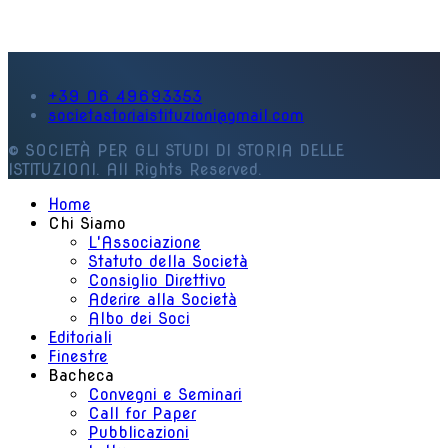
+39 06 49693353
societastoriaistituzioni@gmail.com
© SOCIETÀ PER GLI STUDI DI STORIA DELLE
ISTITUZIONI. All Rights Reserved.
Home
Chi Siamo
L'Associazione
Statuto della Società
Consiglio Direttivo
Aderire alla Società
Albo dei Soci
Editoriali
Finestre
Bacheca
Convegni e Seminari
Call for Paper
Pubblicazioni