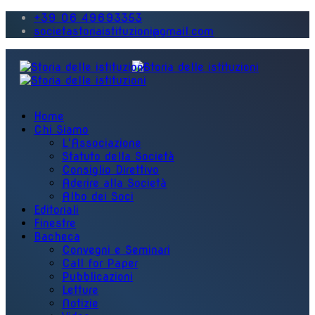
+39 06 49693353
societastoriaistituzioni@gmail.com
Home
Chi Siamo
L'Associazione
Statuto della Società
Consiglio Direttivo
Aderire alla Società
Albo dei Soci
Editoriali
Finestre
Bacheca
Convegni e Seminari
Call for Paper
Pubblicazioni
Letture
Notizie