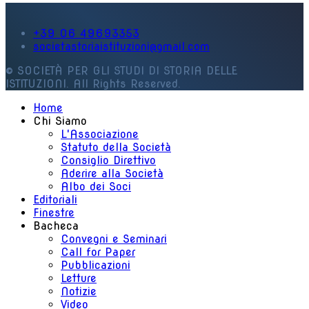
+39 06 49693353
societastoriaistituzioni@gmail.com
© SOCIETÀ PER GLI STUDI DI STORIA DELLE
ISTITUZIONI. All Rights Reserved.
Home
Chi Siamo
L'Associazione
Statuto della Società
Consiglio Direttivo
Aderire alla Società
Albo dei Soci
Editoriali
Finestre
Bacheca
Convegni e Seminari
Call for Paper
Pubblicazioni
Letture
Notizie
Video