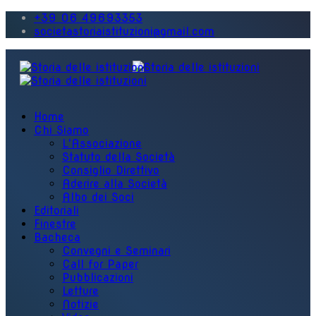
+39 06 49693353
societastoriaistituzioni@gmail.com
Home
Chi Siamo
L'Associazione
Statuto della Società
Consiglio Direttivo
Aderire alla Società
Albo dei Soci
Editoriali
Finestre
Bacheca
Convegni e Seminari
Call for Paper
Pubblicazioni
Letture
Notizie