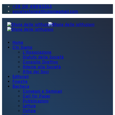
+39 06 49693353
societastoriaistituzioni@gmail.com
Home
Chi Siamo
L'Associazione
Statuto della Società
Consiglio Direttivo
Aderire alla Società
Albo dei Soci
Editoriali
Finestre
Bacheca
Convegni e Seminari
Call for Paper
Pubblicazioni
Letture
Notizie