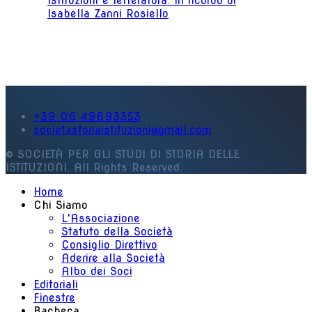
Istituzioni e letteratura. In ricordo di
Isabella Zanni Rosiello
+39 06 49693353
societastoriaistituzioni@gmail.com
© SOCIETÀ PER GLI STUDI DI STORIA DELLE
ISTITUZIONI. All Rights Reserved.
Home
Chi Siamo
L'Associazione
Statuto della Società
Consiglio Direttivo
Aderire alla Società
Albo dei Soci
Editoriali
Finestre
Bacheca