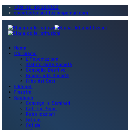
+39 06 49693353
societastoriaistituzioni@gmail.com
Home
Chi Siamo
L'Associazione
Statuto della Società
Consiglio Direttivo
Aderire alla Società
Albo dei Soci
Editoriali
Finestre
Bacheca
Convegni e Seminari
Call for Paper
Pubblicazioni
Letture
Notizie