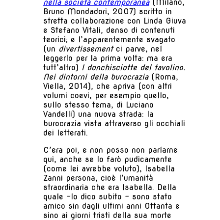
nella società contemporanea
(Milano,
Bruno Mondadori, 2007) scritto in
stretta collaborazione con Linda Giuva
e Stefano Vitali, denso di contenuti
teorici; e l’apparentemente svagato
(un
divertissement
ci parve, nel
leggerlo per la prima volta: ma era
tutt’altro)
I donchisciotte del tavolino.
Nei dintorni della burocrazia
(Roma,
Viella, 2014), che apriva (con altri
volumi coevi, per esempio quello,
sullo stesso tema, di Luciano
Vandelli) una nuova strada: la
burocrazia vista attraverso gli occhiali
dei letterati.
C’era poi, e non posso non parlarne
qui, anche se lo farò pudicamente
(come lei avrebbe voluto), Isabella
Zanni persona, cioè l’umanità
straordinaria che era Isabella. Della
quale -lo dico subito – sono stato
amico sin dagli ultimi anni Ottanta e
sino ai giorni tristi della sua morte