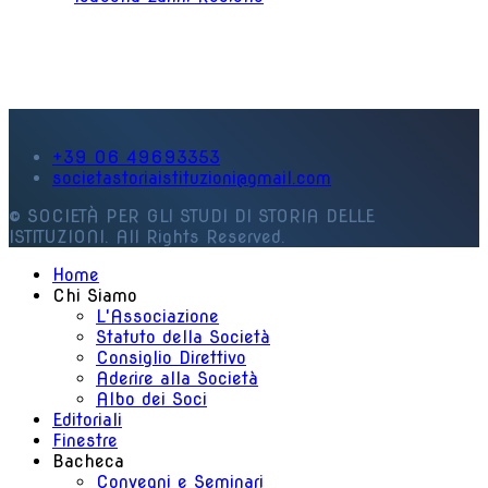
+39 06 49693353
societastoriaistituzioni@gmail.com
© SOCIETÀ PER GLI STUDI DI STORIA DELLE
ISTITUZIONI. All Rights Reserved.
Home
Chi Siamo
L'Associazione
Statuto della Società
Consiglio Direttivo
Aderire alla Società
Albo dei Soci
Editoriali
Finestre
Bacheca
Convegni e Seminari