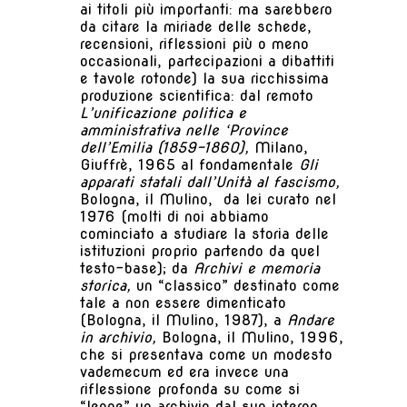
ai titoli più importanti: ma sarebbero
da citare la miriade delle schede,
recensioni, riflessioni più o meno
occasionali, partecipazioni a dibattiti
e tavole rotonde) la sua ricchissima
produzione scientifica: dal remoto
L’unificazione politica e
amministrativa nelle ‘Province
dell’Emilia (1859-1860),
Milano,
Giuffrè, 1965 al fondamentale
Gli
apparati statali dall’Unità al fascismo,
Bologna, il Mulino, da lei curato nel
1976 (molti di noi abbiamo
cominciato a studiare la storia delle
istituzioni proprio partendo da quel
testo-base); da
Archivi e memoria
storica,
un “classico” destinato come
tale a non essere dimenticato
(Bologna, il Mulino, 1987), a
Andare
in archivio,
Bologna, il Mulino, 1996,
che si presentava come un modesto
vademecum ed era invece una
riflessione profonda su come si
“legge” un archivio dal suo interno.