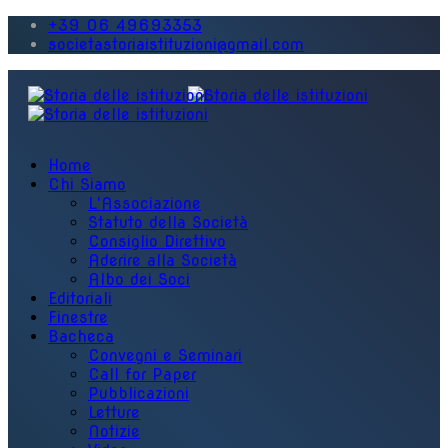
+39 06 49693353
societastoriaistituzioni@gmail.com
Home
Chi Siamo
L'Associazione
Statuto della Società
Consiglio Direttivo
Aderire alla Società
Albo dei Soci
Editoriali
Finestre
Bacheca
Convegni e Seminari
Call for Paper
Pubblicazioni
Letture
Notizie