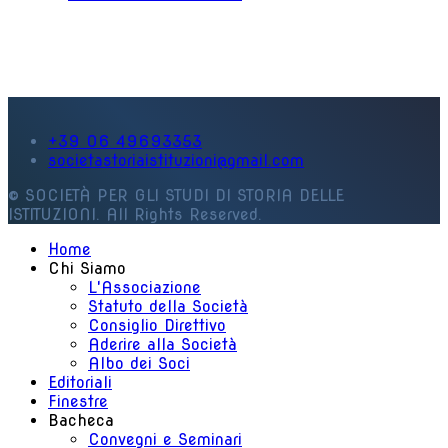
+39 06 49693353
societastoriaistituzioni@gmail.com
© SOCIETÀ PER GLI STUDI DI STORIA DELLE
ISTITUZIONI. All Rights Reserved.
Home
Chi Siamo
L'Associazione
Statuto della Società
Consiglio Direttivo
Aderire alla Società
Albo dei Soci
Editoriali
Finestre
Bacheca
Convegni e Seminari