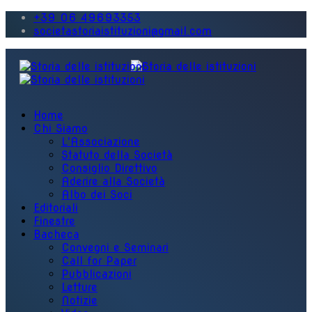
+39 06 49693353
societastoriaistituzioni@gmail.com
Home
Chi Siamo
L'Associazione
Statuto della Società
Consiglio Direttivo
Aderire alla Società
Albo dei Soci
Editoriali
Finestre
Bacheca
Convegni e Seminari
Call for Paper
Pubblicazioni
Letture
Notizie