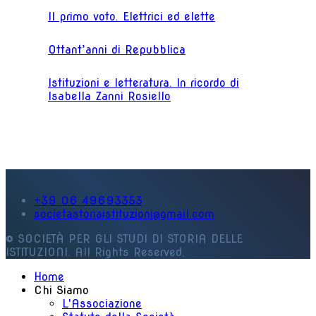
Il primo voto. Elettrici ed elette
Ottant’anni di Repubblica
Istituzioni e letteratura. In ricordo di
Isabella Zanni Rosiello
+39 06 49693353
societastoriaistituzioni@gmail.com
© SOCIETÀ PER GLI STUDI DI STORIA DELLE
ISTITUZIONI. All Rights Reserved.
Home
Chi Siamo
L'Associazione