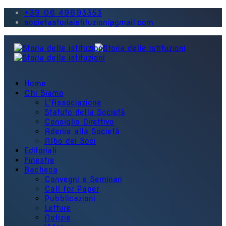
+39 06 49693353
societastoriaistituzioni@gmail.com
Home
Chi Siamo
L'Associazione
Statuto della Società
Consiglio Direttivo
Aderire alla Società
Albo dei Soci
Editoriali
Finestre
Bacheca
Convegni e Seminari
Call for Paper
Pubblicazioni
Letture
Notizie