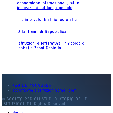
economiche internazionali, reti e
innovazioni nel lungo periodo
Il primo voto. Elettrici ed elette
Ottant’anni di Repubblica
Istituzioni e letteratura. In ricordo di
Isabella Zanni Rosiello
+39 06 49693353
societastoriaistituzioni@gmail.com
© SOCIETÀ PER GLI STUDI DI STORIA DELLE
ISTITUZIONI. All Rights Reserved.
Home