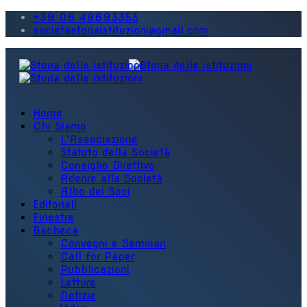
+39 06 49693353
societastoriaistituzioni@gmail.com
Home
Chi Siamo
L'Associazione
Statuto della Società
Consiglio Direttivo
Aderire alla Società
Albo dei Soci
Editoriali
Finestre
Bacheca
Convegni e Seminari
Call for Paper
Pubblicazioni
Letture
Notizie