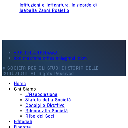
Istituzioni e letteratura. In ricordo di
Isabella Zanni Rosiello
+39 06 49693353
societastoriaistituzioni@gmail.com
© SOCIETÀ PER GLI STUDI DI STORIA DELLE
ISTITUZIONI. All Rights Reserved.
Home
Chi Siamo
L'Associazione
Statuto della Società
Consiglio Direttivo
Aderire alla Società
Albo dei Soci
Editoriali
Finestre