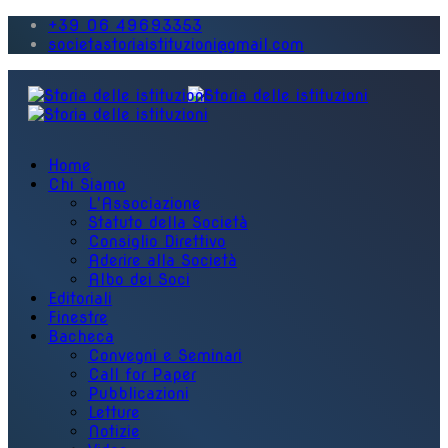
+39 06 49693353
societastoriaistituzioni@gmail.com
Home
Chi Siamo
L'Associazione
Statuto della Società
Consiglio Direttivo
Aderire alla Società
Albo dei Soci
Editoriali
Finestre
Bacheca
Convegni e Seminari
Call for Paper
Pubblicazioni
Letture
Notizie