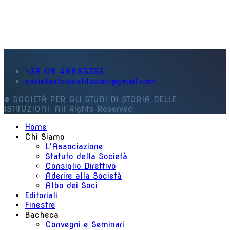
+39 06 49693353
societastoriaistituzioni@gmail.com
© SOCIETÀ PER GLI STUDI DI STORIA DELLE
ISTITUZIONI. All Rights Reserved.
Home
Chi Siamo
L'Associazione
Statuto della Società
Consiglio Direttivo
Aderire alla Società
Albo dei Soci
Editoriali
Finestre
Bacheca
Convegni e Seminari