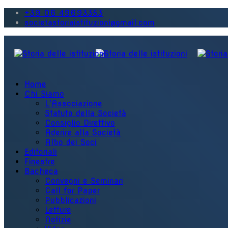
+39 06 49693353
societastoriaistituzioni@gmail.com
Home
Chi Siamo
L'Associazione
Statuto della Società
Consiglio Direttivo
Aderire alla Società
Albo dei Soci
Editoriali
Finestre
Bacheca
Convegni e Seminari
Call for Paper
Pubblicazioni
Letture
Notizie