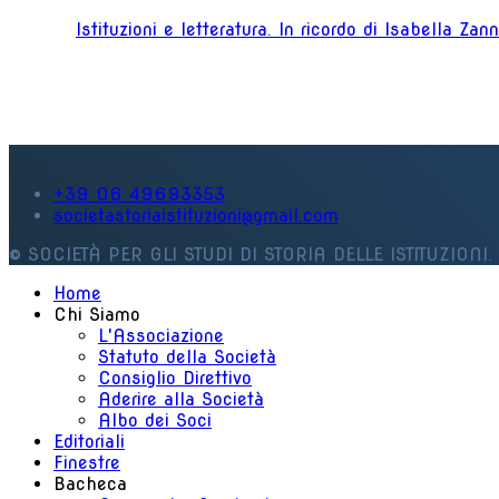
Istituzioni e letteratura. In ricordo di Isabella Zan
+39 06 49693353
societastoriaistituzioni@gmail.com
© SOCIETÀ PER GLI STUDI DI STORIA DELLE ISTITUZIONI. 
Home
Chi Siamo
L'Associazione
Statuto della Società
Consiglio Direttivo
Aderire alla Società
Albo dei Soci
Editoriali
Finestre
Bacheca