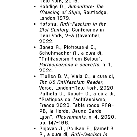
New York, 2016.
Hebdige D.,
Subculture: The
Meaning of Style
, Routledge,
London 1979.
Hofstra,
Anti-Fascism in the
21st Century
, Conference in
New York, 2-3 November,
2022.
Jones A., Piotrowski G.,
Schuhmacher N., a cura di,
“Antifascism from Below”,
Partecipazione e conflitto
, n. 1,
2024.
Mullen B. V., Vials C., a cura di,
The US Antifascism Reader
,
Verso, London-New York, 2020.
Palheta U., Roueff O., a cura di,
“Pratiques de l’antifascisme,
France 2020. Table ronde AFA-
PB, la Horde, Jeune Garde
Lyon”,
Mouvements
, n. 4, 2020,
pp. 147-166.
Pirjevec J., Pelikan E., Ramet S.
P., a cura di,
Anti-fascism in