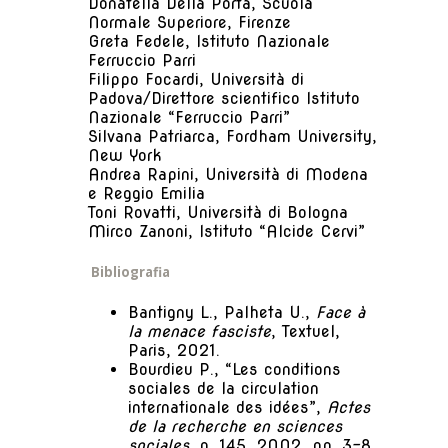
Donatella Della Porta, Scuola
Normale Superiore, Firenze
Greta Fedele, Istituto Nazionale
Ferruccio Parri
Filippo Focardi, Università di
Padova/Direttore scientifico Istituto
Nazionale “Ferruccio Parri”
Silvana Patriarca, Fordham University,
New York
Andrea Rapini, Università di Modena
e Reggio Emilia
Toni Rovatti, Università di Bologna
Mirco Zanoni, Istituto “Alcide Cervi”
Bibliografia
Bantigny L., Palheta U.,
Face à
la menace fasciste
, Textuel,
Paris, 2021.
Bourdieu P., “Les conditions
sociales de la circulation
internationale des idées”,
Actes
de la recherche en sciences
sociales
, n. 145, 2002, pp. 3-8.