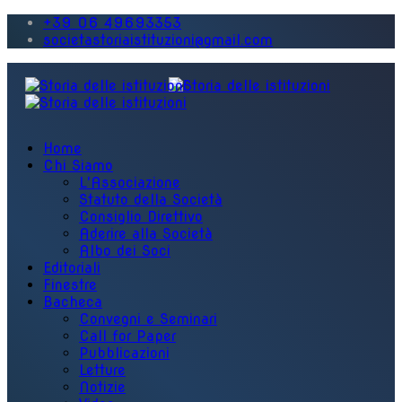
+39 06 49693353
societastoriaistituzioni@gmail.com
Home
Chi Siamo
L'Associazione
Statuto della Società
Consiglio Direttivo
Aderire alla Società
Albo dei Soci
Editoriali
Finestre
Bacheca
Convegni e Seminari
Call for Paper
Pubblicazioni
Letture
Notizie