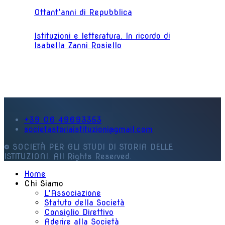
Ottant’anni di Repubblica
Istituzioni e letteratura. In ricordo di
Isabella Zanni Rosiello
+39 06 49693353
societastoriaistituzioni@gmail.com
© SOCIETÀ PER GLI STUDI DI STORIA DELLE
ISTITUZIONI. All Rights Reserved.
Home
Chi Siamo
L'Associazione
Statuto della Società
Consiglio Direttivo
Aderire alla Società