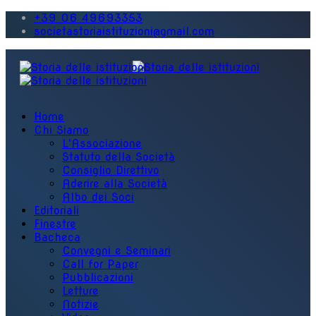
+39 06 49693353
societastoriaistituzioni@gmail.com
Home
Chi Siamo
L'Associazione
Statuto della Società
Consiglio Direttivo
Aderire alla Società
Albo dei Soci
Editoriali
Finestre
Bacheca
Convegni e Seminari
Call for Paper
Pubblicazioni
Letture
Notizie