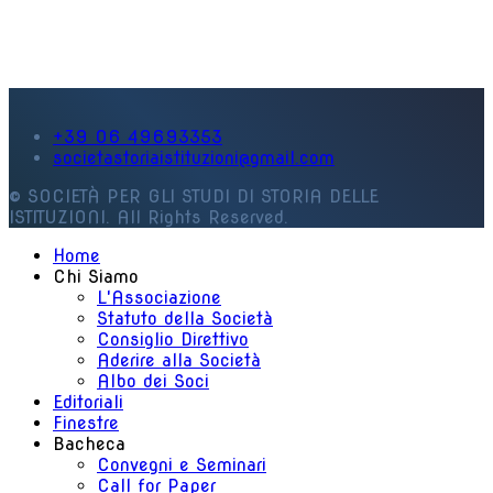
+39 06 49693353
societastoriaistituzioni@gmail.com
© SOCIETÀ PER GLI STUDI DI STORIA DELLE
ISTITUZIONI. All Rights Reserved.
Home
Chi Siamo
L'Associazione
Statuto della Società
Consiglio Direttivo
Aderire alla Società
Albo dei Soci
Editoriali
Finestre
Bacheca
Convegni e Seminari
Call for Paper