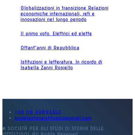
Globalizzazioni in transizione Relazioni
economiche internazionali, reti e
innovazioni nel lungo periodo
Il primo voto. Elettrici ed elette
Ottant’anni di Repubblica
Istituzioni e letteratura. In ricordo di
Isabella Zanni Rosiello
+39 06 49693353
societastoriaistituzioni@gmail.com
© SOCIETÀ PER GLI STUDI DI STORIA DELLE
ISTITUZIONI. All Rights Reserved.