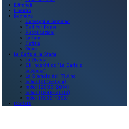
Editoriali
Finestre
Bacheca
Convegni e Seminari
Call for Paper
Pubblicazioni
Letture
Notizie
Video
Le Carte e la Storia
La Rivista
Gli Incontri de "Le Carte e
la Storia"
Le Giornate del Mulino
Indici (2015-Oggi)
Indici (2005-2014)
Indici (1999-2004)
Indici (1995-1998)
Contatti