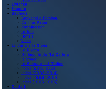
Editoriali
Finestre
Bacheca
Convegni e Seminari
Call for Paper
Pubblicazioni
Letture
Notizie
Video
Le Carte e la Storia
La Rivista
Gli Incontri de "Le Carte e
la Storia"
Le Giornate del Mulino
Indici (2015-Oggi)
Indici (2005-2014)
Indici (1999-2004)
Indici (1995-1998)
Contatti