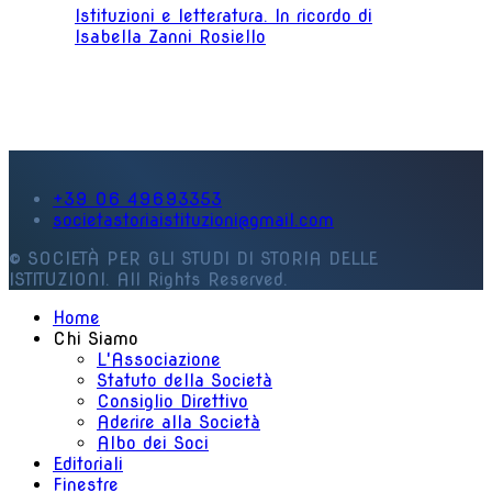
Istituzioni e letteratura. In ricordo di
Isabella Zanni Rosiello
+39 06 49693353
societastoriaistituzioni@gmail.com
© SOCIETÀ PER GLI STUDI DI STORIA DELLE
ISTITUZIONI. All Rights Reserved.
Home
Chi Siamo
L'Associazione
Statuto della Società
Consiglio Direttivo
Aderire alla Società
Albo dei Soci
Editoriali
Finestre