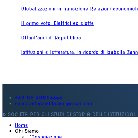
Globalizzazioni in transizione Relazioni economiche
Il primo voto. Elettrici ed elette
Ottant’anni di Repubblica
Istituzioni e letteratura. In ricordo di Isabella Zan
+39 06 49693353
societastoriaistituzioni@gmail.com
© SOCIETÀ PER GLI STUDI DI STORIA DELLE ISTITUZIONI. 
Home
Chi Siamo
L'Associazione