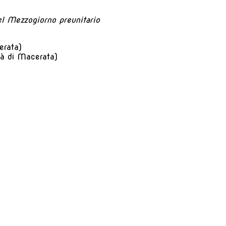
el
Mezzogiorno preunitario
erata)
tà di Macerata)