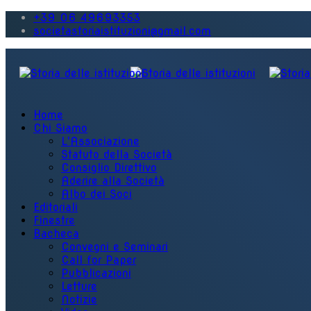
+39 06 49693353
societastoriaistituzioni@gmail.com
Home
Chi Siamo
L'Associazione
Statuto della Società
Consiglio Direttivo
Aderire alla Società
Albo dei Soci
Editoriali
Finestre
Bacheca
Convegni e Seminari
Call for Paper
Pubblicazioni
Letture
Notizie