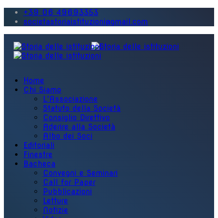
+39 06 49693353
societastoriaistituzioni@gmail.com
Home
Chi Siamo
L'Associazione
Statuto della Società
Consiglio Direttivo
Aderire alla Società
Albo dei Soci
Editoriali
Finestre
Bacheca
Convegni e Seminari
Call for Paper
Pubblicazioni
Letture
Notizie