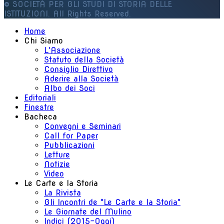
© SOCIETÀ PER GLI STUDI DI STORIA DELLE
ISTITUZIONI. All Rights Reserved.
Home
Chi Siamo
L'Associazione
Statuto della Società
Consiglio Direttivo
Aderire alla Società
Albo dei Soci
Editoriali
Finestre
Bacheca
Convegni e Seminari
Call for Paper
Pubblicazioni
Letture
Notizie
Video
Le Carte e la Storia
La Rivista
Gli Incontri de "Le Carte e la Storia"
Le Giornate del Mulino
Indici (2015-Oggi)